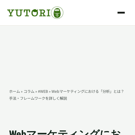
内
容
を
ス
キ
会社概要
ッ
プ
制作について
採用支援について
料金・FAQ
ホーム
»
コラム
»
#WEB
»
Webマーケティングにおける「分析」とは？
手法・フレームワークを詳しく解説
お知らせ
コラム
Webマーケティングにお